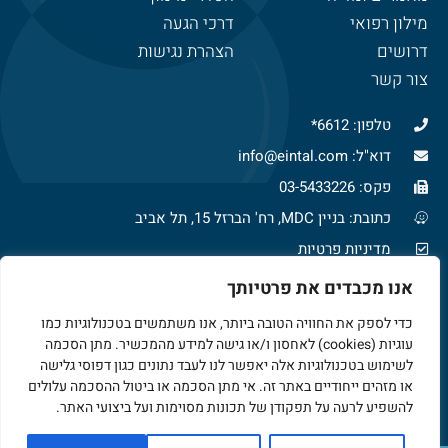
מילון רפואי
דרכי הגעה
דרושים
הצהרת נגישות
צור קשר
טלפון: 6612*
דוא"ל: info@eintal.com
פקס: 03-5433226
כתובת: בניין MDC, רח' הברזל 15, תל אביב
מדיניות פרטיות
צרו איתנו קשר
אנו מכבדים את פרטיותך
כדי לספק את החוויה הטובה ביותר, אנו משתמשים בטכנולוגיות כמו
עוגיות (cookies) לאחסון ו/או גישה למידע מהמכשיר. מתן הסכמה
*6612
לשימוש בטכנולוגיות אלה יאפשר לנו לעבד נתונים כגון דפוסי גלישה
או מזהים ייחודיים באתר זה. אי מתן הסכמה או ביטול ההסכמה עלולים
להשפיע לרעה על תפקודן של תכונות מסוימות ועל ביצועי האתר.