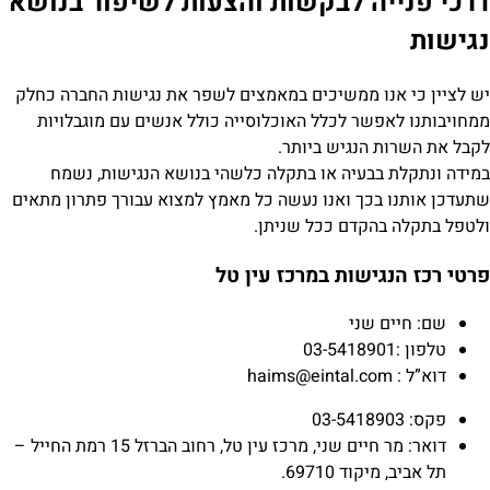
דרכי פנייה לבקשות והצעות לשיפור בנושא
נגישות
יש לציין כי אנו ממשיכים במאמצים לשפר את נגישות החברה כחלק
ממחויבותנו לאפשר לכלל האוכלוסייה כולל אנשים עם מוגבלויות
לקבל את השרות הנגיש ביותר.
במידה ונתקלת בבעיה או בתקלה כלשהי בנושא הנגישות, נשמח
שתעדכן אותנו בכך ואנו נעשה כל מאמץ למצוא עבורך פתרון מתאים
ולטפל בתקלה בהקדם ככל שניתן.
פרטי רכז הנגישות במרכז עין טל
שם: חיים שני
טלפון :03-5418901
דוא”ל : haims@eintal.com
פקס: 03-5418903
דואר: מר חיים שני, מרכז עין טל, רחוב הברזל 15 רמת החייל –
תל אביב, מיקוד 69710.