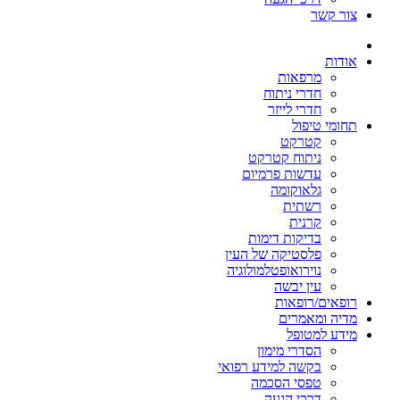
צור קשר
אודות
מרפאות
חדרי ניתוח
חדרי לייזר
תחומי טיפול
קטרקט
ניתוח קטרקט
עדשות פרמיום
גלאוקומה
רשתית
קרנית
בדיקות דימות
פלסטיקה של העין
נוירואופטלמולוגיה
עין יבשה
רופאים/רופאות
מדיה ומאמרים
מידע למטופל
הסדרי מימון
בקשה למידע רפואי
טפסי הסכמה
דרכי הגעה