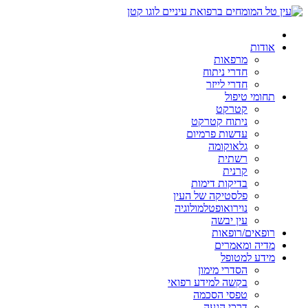
אודות
מרפאות
חדרי ניתוח
חדרי לייזר
תחומי טיפול
קטרקט
ניתוח קטרקט
עדשות פרמיום
גלאוקומה
רשתית
קרנית
בדיקות דימות
פלסטיקה של העין
נוירואופטלמולוגיה
עין יבשה
רופאים/רופאות
מדיה ומאמרים
מידע למטופל
הסדרי מימון
בקשה למידע רפואי
טפסי הסכמה
דרכי הגעה