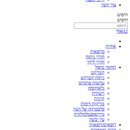
צור קשר
חיפוש
חיפוש
6612*
אודות
מרפאות
חדרי ניתוח
חדרי לייזר
תחומי טיפול
קטרקט
ניתוח קטרקט
עדשות פרמיום
גלאוקומה
רשתית
קרנית
בדיקות דימות
פלסטיקה של העין
נוירואופטלמולוגיה
עין יבשה
רופאים/רופאות
מדיה ומאמרים