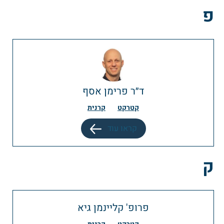
פ
ד״ר פרימן אסף
קטרקט
קרנית
קראו עוד
ק
פרופ' קליינמן גיא