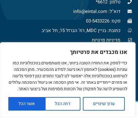
טלפון: 6612*
דוא"ל: info@eintal.com
פקס: 03-5433226
כתובת: בניין MDC, רח' הברזל 15, תל אביב
מדיניות פרטיות
צרו איתנו קשר
אנו מכבדים את פרטיותך
כדי לספק את החוויה הטובה ביותר, אנו משתמשים בטכנולוגיות כמו
עוגיות (cookies) לאחסון ו/או גישה למידע מהמכשיר. מתן הסכמה
*6612
לשימוש בטכנולוגיות אלה יאפשר לנו לעבד נתונים כגון דפוסי גלישה
או מזהים ייחודיים באתר זה. אי מתן הסכמה או ביטול ההסכמה עלולים
להשפיע לרעה על תפקודן של תכונות מסוימות ועל ביצועי האתר.
ערוך שינויים
דחה הכל
אשר הכל
צור קשר
זימון תור באתר
כל הזכויות שמורות למרכז הרפואי עין טל © 2024