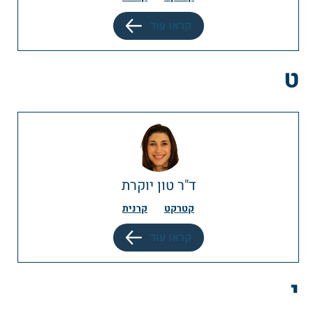
קראו עוד
ט
ד"ר טון יוקרת
קטרקט
קרנית
קראו עוד
י