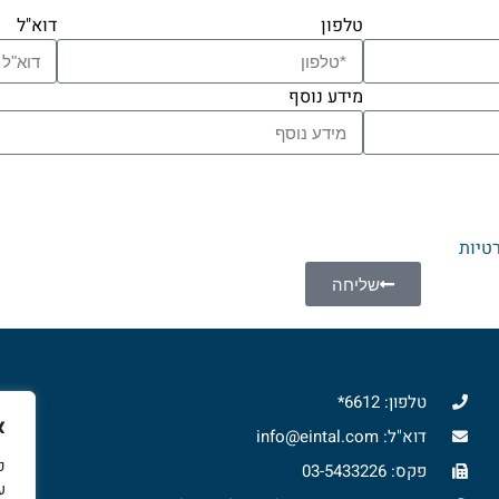
טלפון
דוא"ל
מידע נוסף
טיות
שליחה
צ
טלפון: 6612*
א
דוא"ל: info@eintal.com
כ
פקס: 03-5433226