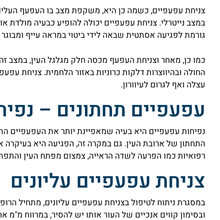
צניחת עפעפיים, כשמה כן היא, משקפת מצב בו העפעף העליון
במצב נייטרלי. צניחת עפעפיים יכולה להופיע כבעיה מולדת א
גורמת לפגיעה אסתטית שבאה לידי ביטוי במראה עייף ומבוגר
כמו כן, מאחר וצניחת העפעף מכסה חלק מגלגל העין, במצב זה
החולה ובהיווצרות דלקות כרוניות באזור הלחמית. צניחת עפעפי
עצלה ואף לגרום לעיוורון.
עפעפיים תחתונים – נפיח
נפיחות עפעפיים היא בעיה שמאפיינת יותר את העפעפיים הת
התחתון של ארובת העין. גם במקרה זה, הפגיעה היא בעיקרה אס
רפואיות כמו הפרעה לשדה הראייה, צמצום מפתח העין והתפתח
צניחת עפעפיים עליונים
במסגרת ניתוח לטיפול בצניחת עפעפיים עליונים, מתחיל הרו
ובסימון קווים אנכיים של העור אותו יש להסיר, במרווח מ"מ אחד