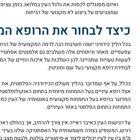
ואינם מסוגלים לכסות את גלגל העין במלואו, בזמן עצימת
שמצביעים על ביצוע לא מקצועי של הניתוח.
כיצד לבחור את הרופא ה
בכל הליך כירורגי ישנה חשיבות רבה לרמה המקצועית של הרופ
עפעפיים. מאחר וניתוחים אלה משלבים גם אלמנטים אסתטיים 
לעשות טעויות שתהיינה להן השלכות על איכות החיים של המט
לבחירת רופא מקצועי בעל שם ומוניטין.
ככלל, על אף שמדובר בהליך מעולם הכירורגיה הפלסטית, את 
אצל רופא עיניים בעל התמחות מיוחדת בתחום האוקולופלסטיק
המדובר ברופא בעל התמחות מקצועית באנטומיה של העין כמו כ
התמחות בתחום הפלסטי באזור העיניים.
על רגישות העין כאיבר ראייה אין צורך להרחיב, אך בהחלט ראו
רגיש, המשפיע בצורה משמעותית על האסתטיקה שלנו בעיני ע
מ"מ בין עין לעין יכולים ליצור א-סימטריה בולטת, ולבטח מצב בו