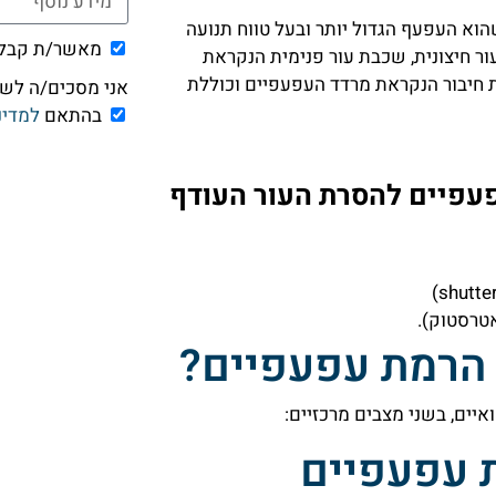
הוא העפעף הגדול יותר ובעל טווח תנועה
מאשר/ת קבלת 
ור חיצונית, שכבת עור פנימית הנקראת
ת חיבור הנקראת מרדד העפעפיים וכוללת
אני מסכים/ה לשימוש ב
בהתאם
למדינ
פעפיים להסרת העור העודף
טרסטוק).
 הרמת עפעפיים?
יים, בשני מצבים מרכזיים:
ת עפעפיים