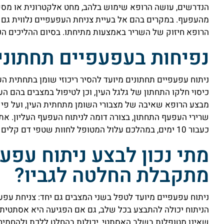
הנדרשים, עושה הרופא שימוש בלהב, מחט אלקטרונית או מספרי
מהעפעף. במקרים בהם אל בעיית צניחת העפעפיים נלווית גם
הרופא חיזוק של השריר באמצעות מתיחתו. בסיום ההליכים הכ
נפיחות בעפעפיים תחתוני
ניתוח עפעפיים תחתונים מיועד להסיר ריכוזי שומן בתחתית העי
כיסוי חלקו התחתון של גלגל העין, וכן לטיפול במצבים בהם הע
מבצע הרופא שאיבה של מצבורי השומן מתחתית העין, ועל פי ה
שרירי העפעף התחתון, בצורה דומה לניתוח העפעף העליון. את
כעבור 10 ימים, במהלכם עלול המטופל לחוות שטפי דם קלים ונפיחות מקומית כחלק מתהליך ההחלמה.
מתי נכון לבצע ניתוח עפעפ
מתקבלת החלטה לגביו?
ניתוח עפעפיים מיועד לטפל בשני המצבים גם יחד: צניחת עפעפ
הניתוח יכולה להתבצע בכל שלב, גם אם הפגיעה היא אסתטית 
שאינן מטופלות בשלב האסתטי, יכולות בהחלט ללכת ולהחמיר, 