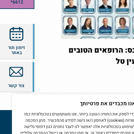
6612*
זימון תור
ס: הרופאים הטובים
באתר
צור קשר
נו מכבדים את פרטיותך
די לספק את החוויה הטובה ביותר, אנו משתמשים בטכנולוגיות כמו
עוגיות (cookies) לאחסון ו/או גישה למידע מהמכשיר. מתן הסכמה
שימוש בטכנולוגיות אלה יאפשר לנו לעבד נתונים כגון דפוסי גלישה
רו איתנו קשר
ו מזהים ייחודיים באתר זה. אי מתן הסכמה או ביטול ההסכמה עלולים