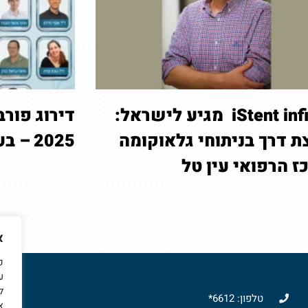
iStent infinite מגיע לישראל:
דירוג פורב
ת דרך בניתוחי גלאוקומה
2025 – בעין טל
ז הרפואי עין טל
א
כ
ל
צ
טלפון: 6612*
א