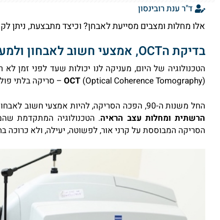
ד"ר ענת רובינסון
אלו מחלות ומצבים מסייעת לאבחן? וכיצד מתבצעת, ניתן לק
בדיקת הOCT, אמצעי חשוב לאבחון ולמעקב של מחלות עיניים
הטכנולוגיה של היום, מעניקה לנו יכולות שעד לפני זמן לא ר
(
(Optical Coherence Tomography – סריקה בלתי פולשנית היוצרת הדמיה גרפית של "פנים העין".
OCT
החל משנות ה-90, הפכה הסריקה, להיות אמצעי חשוב לאבחון ולמעקב במחלות עיניים שונות כגון:
הרשתית ומחלות עצב הראיה
. הטכנולוגיה המתקדמת שה
הסריקה המבוססת על קרני אור, לפשוטה, יעילה, ולא כרוכה בחוס