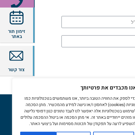
6612*
זימון תור
באתר
צור קשר
נו מכבדים את פרטיותך
די לספק את החוויה הטובה ביותר, אנו משתמשים בטכנולוגיות כמו
עוגיות (cookies) לאחסון ו/או גישה למידע מהמכשיר. מתן הסכמה
שימוש בטכנולוגיות אלה יאפשר לנו לעבד נתונים כגון דפוסי גלישה
רו איתנו קשר
ו מזהים ייחודיים באתר זה. אי מתן הסכמה או ביטול ההסכמה עלולים
השפיע לרעה על תפקודן של תכונות מסוימות ועל ביצועי האתר.
*6612