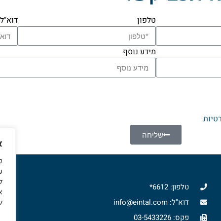
טלפון
דוא"ל
מידע נוסף
טיות
שליחה
א
כ
ל
צ
טלפון: 6612*
א
דוא"ל: info@eintal.com
ל
פקס: 03-5433226