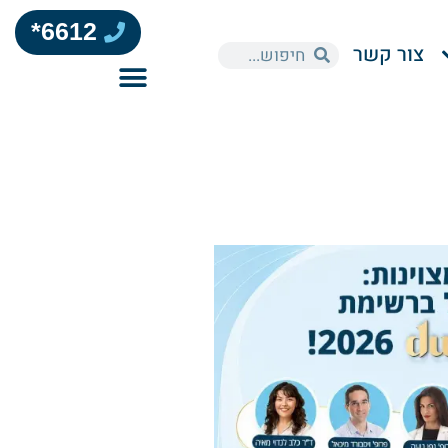
6612*
צור קשר