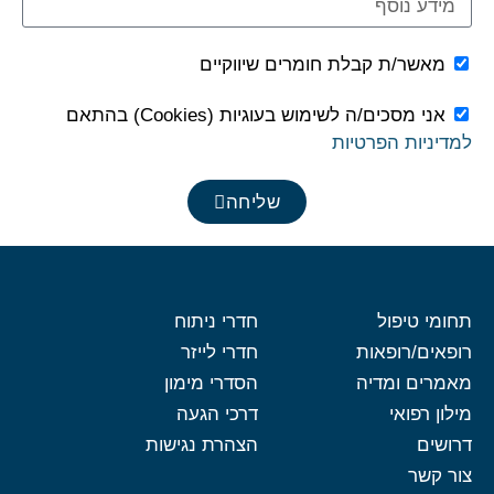
מידע
נוסף
מאשר/ת קבלת חומרים שיווקיים
מאשר/ת
קבלת
אני מסכים/ה לשימוש בעוגיות (Cookies) בהתאם
חומרים
מאשר
למדיניות הפרטיות
שיווקיים
מדיניות
פרטיות
שליחה
תחומי טיפול
חדרי ניתוח
רופאים/רופאות
חדרי לייזר
מאמרים ומדיה
הסדרי מימון
מילון רפואי
דרכי הגעה
דרושים
הצהרת נגישות
צור קשר