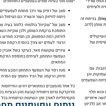
ונפח שרירי
ישנם סוגי בעיות שונים בעפעפים התחתונים:
ית ולעיתים
מצב של רפיון עור ניכר מתחת לעפעפיים.
ניתוח לחיזוק העור והשריר הם הטיפול ה
הניתוח במקרים אלו הינו תיקון פלסטי העפעפיים (blepharoplasty). בניתוח זה
ת שומן (לרוב
מצב של "שקיות" בולטות- כלומר בעיה של
התומכת ברקמת השומן, ולכן שקיות השומ
 השיקולים
לחיזוק רמת הספטום, וכן תמיכה מחדש ש
סיסית של
הרצוי. לעתים יש צורך בהסרת רקמת שומן
עיניים שקועות מאד, בעיקר בשל אובדן נ
העפעף התחתון, לעיתים בתוספת הזרקת ח
המתאים.
גבות. עם
מנח רפוי של העפעף התחתון הנובע מחו
מוקות, והן
חיזוק הרקמה של הגיד התומך עם הסרת עו
יקון צניחת העפעפים
כל אחד מהמצבים המתוארים דורש התייחסות שו
מדוקדקת טרום ניתוחית קובעת מהן הבעיות בכ
והוא תלוי
מקסימליות לאורך זמן.
השיטות הניתוחית בכל 
שה איזורים:
ניתוח עפעפיים תחת
 זנב (לכיוון