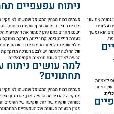
ניתוח עפעפיים תחת
 זמנית את שני
פעמים רבות מבחין המטופל שמשהו לא תקין בע
 עליונים
מצבים היוצרים מראה עייף שקיות נפוחות, שקיות
תונים הוא נמשך
ישנם מקרים בהם ניתן לפתור את ההפרעות הק
וז.
בעזרת פילינג כימי, קרני לייזר, הזרקת בוטוקס א
ים
מילוי שונים. כל אחד מהמצבים דורש התייחסות
של החלטה לניתוח יש לבצע הערכה מדוקדקת ט
הבעיה לצורך השגת תוצאות מקסימאליות.
למה עושים ניתוח ע
תחתונים?
ס ל"צניחת
ם של צניחת
פעמים רבות מבחין המטופל שמשהו לא תקין ב
כלית
:
מתקשה להגדיר מה הבעיה. אכן, יש מגוון מצבים
פיים
נפוחות, שקיות שחורות, שקיעה של העיניים ועו
מגוון הבעיות השונות של העפעפיים התחתונות.