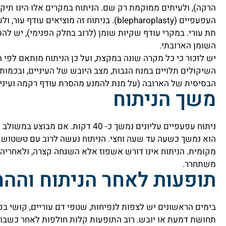
הרקה), ולעיתים ממוקמת רק שם.
הניתוח במקרים אלו הינו תיקו
העפעפיים (blepharoplasty). בניתוח זה מוציאים עודף 
תת עורי. במקרי עודף שקיות שומן (לרוב בחלק הפנימי), יש להס
השומן הארובתי.
יש לזכור כי כל מקרה שונה במקצת, ועל כן הניתוח מותאם לפי 
השיקולים תלויים במנח הגבות, מצב היובש של העיניים, ובכמות
הבסיסית של הארובה (על מנת להמנע מהסרת עודף רקמה ועיניי
משך הניתוח
ניתוח עפעפיים עליונים נמשך כ- 40 דקות. אם מבוצ
הוא נמשך כשעה עד שעה וחצי. הניתוח נעשה לרוב עם טשטוש 
מקומית. הניתוח אינו דורש אשפוז אלא השגחה קצרה, ולאחריה
משתחרר.
תופעות לאחר הניתוח והה
בימים הראשונים יש לצפות לנפיחות, שטפי דם עוריים, קושי בפ
תחושת דמעת או יובש. רוב התופעות קלות חולפות לאחר כשבוע