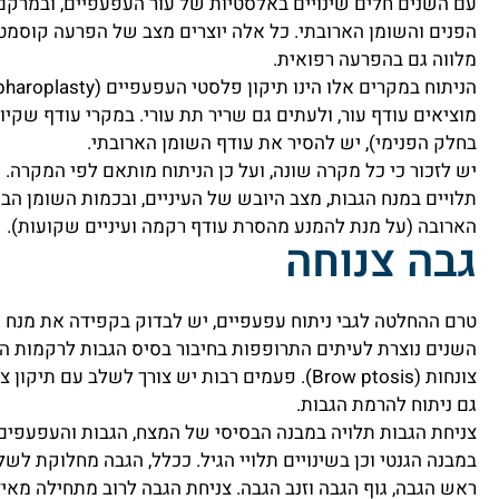
עם השנים חלים שינויים
באלסטיות של עור העפעפיים, ובמרקם 
הפנים והשומן הארובתי. כל אלה יוצרים מצב של הפרעה קוסמט
מלווה גם בהפרעה רפואית.
מוציאים עודף עור, ולעתים גם שריר תת עורי. במקרי עודף שקיו
בחלק הפנימי), יש להסיר את עודף השומן הארובתי.
יש לזכור כי כל מקרה שונה, ועל כן הניתוח מותאם לפי המקרה.
תלויים במנח הגבות, מצב היובש של העיניים, ובכמות השומן הב
הארובה (על מנת להמנע מהסרת עודף רקמה ועיניים שקועות).
גבה צנוחה
טרם ההחלטה לגבי ניתוח עפעפיים, יש לבדוק בקפידה את מנח ה
השנים נוצרת לעיתים התרופפות בחיבור בסיס הגבות לרקמות הע
צונחות (Brow ptosis). פעמים רבות יש צורך לשלב עם ת
גם ניתוח להרמת הגבות.
צניחת הגבות תלויה במבנה הבסיסי של המצח, הגבות והעפעפים 
במבנה הגנטי וכן בשינויים תלויי הגיל.
ככלל, הגבה מחלוקת לשלו
ראש הגבה, גוף הגבה וזנב הגבה.
צניחת הגבה לרוב מתחילה מאיזור