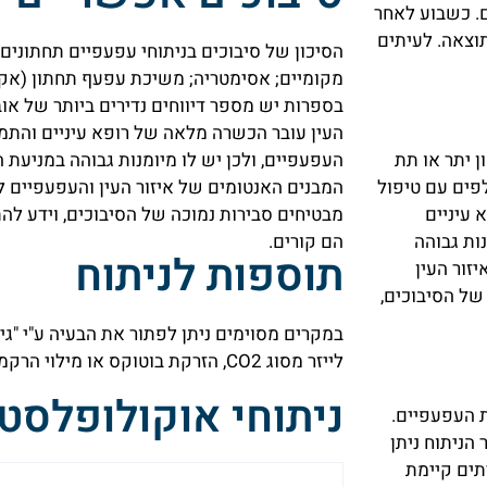
ם. כשבוע לאחר
תוצאה. לעיתים
הסיכון של סיבוכים בניתוחי עפעפיים תחתונים 
מקומיים; אסימטריה; משיכת עפעף תחתון (אקטרו
בספרות יש מספר דיווחים נדירים ביותר של או
העין עובר הכשרה מלאה של רופא עיניים והתמ
העפעפיים, ולכן יש לו מיומנות גבוהה במניעת 
ן יתר או תת
המבנים האנטומים של איזור העין והעפעפיים לפ
לפים עם טיפול
מבטיחים סבירות נמוכה של הסיבוכים, וידע לה
עיניים
הם קורים.
ות גבוהה
תוספות לניתוח
זור העין
של הסיבוכים,
לייזר מסוג CO2, הזרקת בוטוקס או מילוי הרקמה ע"י חומרי מילוי.
ניתוחי אוקולופלסט
ת העפעפיים.
הניתוח ניתן
תים קיימת