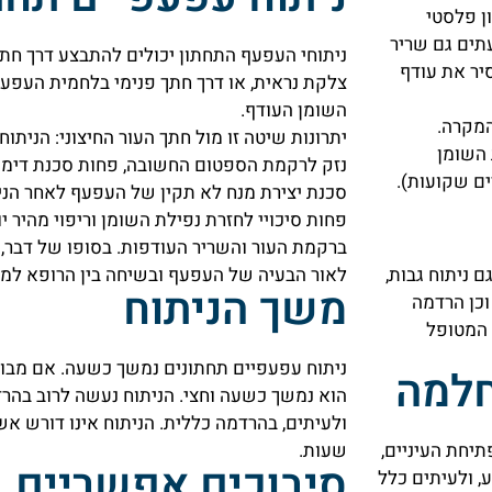
ן פלסטי
עור, ולעתים גם שריר
ניתוחי העפעף התחתון יכולים להתבצע דרך חתך 
יר את עודף
צלקת נראית, או דרך חתך פנימי בלחמית העפעף
השומן העודף.
המקרה.
יתרונות שיטה זו מול חתך העור החיצוני: הניתו
 השומן
נזק לרקמת הספטום החשובה, פחות סכנת דימום
ם שקועות).
סכנת יצירת מנח לא תקין של העפעף לאחר הנית
פחות סיכויי לחזרת נפילת השומן וריפוי מהיר י
ברקמת העור והשריר העודפות. בסופו של דבר
לאור הבעיה של העפעף ובשיחה בין הרופא למנ
ע במשולב גם ניתוח גבות,
משך הניתוח
וכן הרדמה
 המטופל
ניתוח עפעפיים תחתונים נמשך כשעה. אם מבוצע
חלמה
הוא נמשך כשעה וחצי. הניתוח נעשה לרוב בה
ולעיתים, בהרדמה כללית.
הניתוח אינו דורש א
שעות.
תיחת העיניים,
סיבוכים אפשריים
, ולעיתים כלל