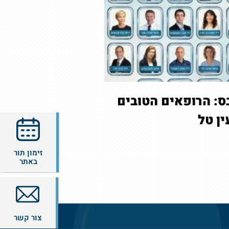
ס: הרופאים הטובים
זימון תור
באתר
צור קשר