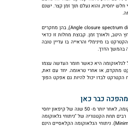
חלש יחסית, והוא נעלם תוך זמן קצר. ישנם
ה.
דוגמא אחת היא מחלות ב"ספקטרום הזווית הסגורה" (Angle closure spectrum disease), בהן מחקרים
ץ היטב, ולאורך זמן. קבוצת מחלות זו כדאי
רקט בו מינימלי והראייה בו עדיין טובה
ה בהמשך הדרך.
ול לגלאוקומה היא כאשר חומר העדשה עצמו
ט מתקדם, או אחרי טראומה. יחד עם זאת,
ח הקטרקט לבדו יכול להיות גם אפקט הפוך
מהפכה כבר כאן
בשנים האחרונות חלה מהפכה של ממש בעולם ניתוחי הגלאוקומה, לאחר יותר מ- 50 שנה של קיפאון יחסי
 רבים תחת הקטגוריה של "ניתוחי גלאוקומה
זעיר-פולשניים" (Minimally Invasive Glaucoma Surgery – MIGS). ניתוחי הגלאוקומה הקלאסיים הינם