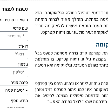
נשמח לעמוד 
י דרמטי בטיפול בחולה הגלאוקומה; הוא
יטה במחלה. מומלץ מאוד לבחור מומחה
השאירו פרטים וא
לתת מענה מותאם אישית לגלאוקומה סביב
שם פרטי
אוקומה זעיר פולשני עם ניתוח קטרקט.
ומה
דוא"ל
ותר. קטרקט קיים ברמה מסוימת כמעט בכל
מה קיימת בכ- 10% מהאוכלוסייה בקבוצת גיל זו. ניתוח קטרקט, בו מוחלפת
טלפון
ותר בעולם המערבי, וגלאוקומה היא הסיבה
סיבת פניה
ת טיפות, לייזר או ניתוח. היחס בין קטרקט
וקומה אינו כמו ניתוח קטרקט רגיל וטומן
ווה הזדמנות טיפולית מצוינת להיטיב את
מידע נוסף
 הזדמנות שרצוי לנצל במידת האפשר.