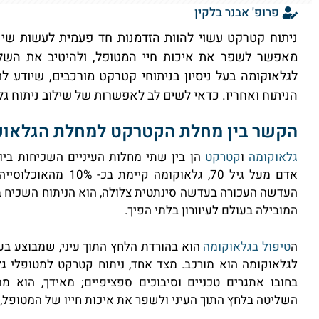
פרופ' אבנר בלקין
ניתוח קטרקט עשוי להוות הזדמנות חד פעמית לעשות שינו
מאפשר לשפר את איכות חיי המטופל, ולהיטיב את השל
לגלאוקומה בעל ניסיון בניתוחי קטרקט מורכבים, שיודע 
הניתוח ואחריו. כדאי לשים לב לאפשרות של שילוב ניתוח גל
הקשר בין מחלת הקטרקט למחלת הגלאוק
גלאוקומה
ו
קטרקט
הן בין שתי מחלות העיניים השכיחות בי
אדם מעל גיל 70, גלאוקו
העדשה העכורה בעדשה סינתטית צלולה, הוא הניתוח השכיח בי
המובילה בעולם לעיוורון בלתי הפיך.
ה
טיפול בגלאוקומה
הוא בהורדת הלחץ התוך עיני, שמבוצע בעזר
לגלאוקומה הוא מורכב. מצד אחד, ניתוח קטרקט למטופלי גלא
בחובו אתגרים טכניים וסיבוכים ספציפיים; מאידך, הוא מה
השליטה בלחץ התוך העיני ולשפר את איכות חייו של המטופל,