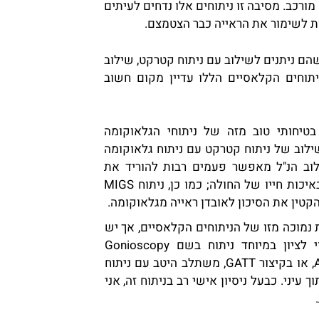
ורכב. מסיבה זו ניתוחים אלו נדחים לעיתים
ת לשימור את הראייה כבר הצטמצם.
הם ניתנים לשילוב עם ניתוח קטרקט, שילוב
יתוחים הקלאסיים הללו עדיין מקום חשוב
בטיחותי טוב מזה של ניתוחי הגלאוקומה
לוב של ניתוח קטרקט עם ניתוח גלאוקומה
 השילוב הנ"ל מאפשר פעמים רבות להוריד את
העומס של הטיפול בטיפות, ובכך להביא לשיפור משמעותי באיכות חייו של החולה; כמו כן, ניתוח MIGS
קטין את הסיכון לאובדן ראייה מגלאוקומה.
י ה-MIGS רמת יעילות נמוכה מזו של הניתוחים הקלאסיים, אך יש
יוצאים מן הכלל רבים לכלל הזה. ראוי לציון במיוחד ניתוח בשם Gonioscopy
Assisted Transluminal Trabeculotomy, או בקיצור GATT, משתלב היטב עם ניתוח
יני. כבעל ניסיון אישי רב בניתוח זה, אני